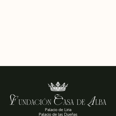
cuadros que existen en la Galería del Duque de Berwick (sin
año, fechable hacia 1825) con el nº4 ("La Duquesa de Alba
por Goya"... , siguen las medidas exactas).
Se conocen diversas copias de este retrato, pero de calidad
muy inferior, ninguna, desde luego, por Goya. Véase la
publicada como de Esteve, por Martín S. Soria, en la
monografía dedicada a este pintor.
Palacio de Liria
Palacio de las Dueñas