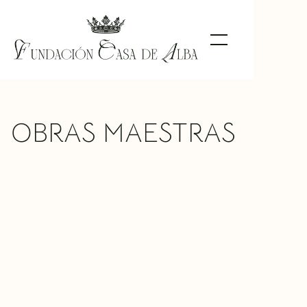
OBRAS MAESTRAS
Doña María del Pilar Teresa Cayetana
de Silva Álvarez de Toledo, XIII duquesa
de Alba
Francisco de Goya
TIPO DE
Pintura
OBRA
MATERIAL
Óleo sobre lienzo