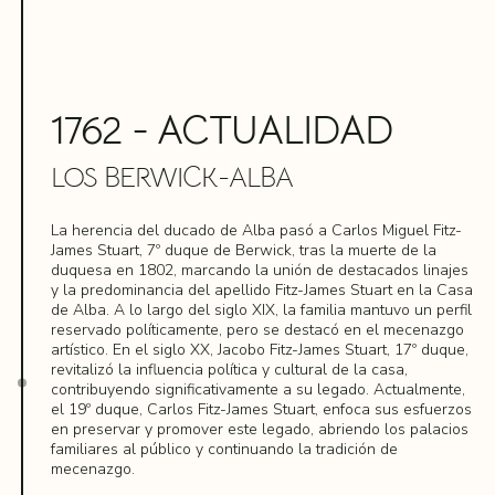
Calderón de la Barca entre sus protegidos.
Teresa Cayetana.
La sucesión principal de los Alba concluyó con Antonio
María del Pilar se casó con José Álvarez de Toledo,
Martín, y la herencia pasó a Francisco de Toledo, tío
uniendo dos grandes linajes y restaurando el apellido
paterno del anterior duque, quien se casó con Catalina
Toledo en la familia Alba. Conocida por su vida cultural y
de Haro y Guzmán, unión que agregó importantes títulos
refinada, la duquesa se convirtió en un personaje
1762 - ACTUALIDAD
y propiedades a la Casa de Alba. A pesar de que los
emblemático, involucrada en diversas polémicas,
duques de Alba del siglo XVII no tuvieron un papel
incluyendo conflictos con la reina María Luisa y rumores
relevante en la política, la asociación con la Casa del
de una relación con Goya, llegando a ser asociada con
LOS BERWICK-ALBA
Carpio trajo nuevos prestigios a la familia, especialmente
las figuras de las famosas Majas del pintor. Su vida y
por la conexión con figuras como el conde duque de
misteriosa muerte han sido tema de numerosas obras
Olivares y don Luis de Haro.
literarias y cinematográficas.
La herencia del ducado de Alba pasó a Carlos Miguel Fitz-
James Stuart, 7º duque de Berwick, tras la muerte de la
María Teresa Álvarez de Toledo y Haro, producto de
duquesa en 1802, marcando la unión de destacados linajes
esta notable alianza, fue la primera mujer en ostentar el
y la predominancia del apellido Fitz-James Stuart en la Casa
título ducal de Alba, casándose con Manuel de Silva,
de Alba. A lo largo del siglo XIX, la familia mantuvo un perfil
conde de Galve, continuando así el legado y la influencia
reservado políticamente, pero se destacó en el mecenazgo
de la familia en la nobleza española.
artístico. En el siglo XX, Jacobo Fitz-James Stuart, 17º duque,
revitalizó la influencia política y cultural de la casa,
contribuyendo significativamente a su legado. Actualmente,
el 19º duque, Carlos Fitz-James Stuart, enfoca sus esfuerzos
en preservar y promover este legado, abriendo los palacios
familiares al público y continuando la tradición de
mecenazgo.