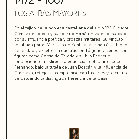
Esteban Illán ha sido reconocido como cabeza visible y
LOS ALBAS MAYORES
primigenia de una amplia parentela, y algunos de sus
descendientes fueron importantes oficiales de la
administración castellana, como García Álvarez de
En el tejido de la nobleza castellana del siglo XV, Gutierre
Toledo, que adoptó el apellido con el que la familia será
Gómez de Toledo y su sobrino Fernán Álvarez destacaron
conocida en Castilla desde 1326.
por su influencia política y proezas militares. Su vínculo,
resaltado por el Marqués de Santillana, cimentó un legado
de lealtad y excelencia que trascendió generaciones, con
figuras como García de Toledo y su hijo Fadrique
fortaleciendo la estirpe. La educación del futuro duque
Fernando, bajo la tutela de Juan Boscán y la influencia de
Garcilaso, refleja un compromiso con las artes y la cultura,
perpetuando la distinguida herencia de la Casa.
SABER MÁS
Gutierre Gómez de Toledo y su sobrino Fernán Álvarez
de Toledo fueron figuras destacadas en la política y el
militarismo castellano del siglo XV. Gutierre manejaba
los asuntos cortesanos, asegurando el prestigio del linaje
con las hazañas militares de Fernán.
Íñigo López de Mendoza, marqués de Santillana,