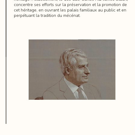
remarquable alliance, a été la première femme à détenir
concentre ses efforts sur la préservation et la promotion de
le titre ducal d'Alba, épousant Manuel de Silva, comte de
cet héritage, en ouvrant les palais familiaux au public et en
Galve, perpétuant ainsi l'héritage et l'influence de la
perpétuant la tradition du mécénat.
famille sur la noblesse espagnole.
EN SAVOIR PLUS
Après la mort de la duchesse sans héritiers en 1802, la
succession du duché d'Albe est passée à Carlos Miguel
Fitz-James Stuart, 7e duc de Berwick, de la famille
descendante de Maria Stuardo, établie en Espagne
depuis le XVIIIe siècle. Son fils, Jacobo, a épousé Catalina
Ventura Colón de Portugal, unissant ainsi des titres
importants et des lignées nobles.
Le duché a continué avec Jacobo Fitz James Stuart,
constructeur du Palacio de Liria à Madrid. Cependant,
leurs successeurs directs ne se sont pas démarqués sur
la scène publique. En 1802, Carlos Miguel Fitz-James
Stuart a uni les maisons de Berwick et d'Alba, marquant
le début d'une nouvelle ère pour la famille, où le nom de
famille Fitz-James Stuart prédominait.
Au XIXe siècle, les ducs d'Albe ont fait profil bas en
politique, tout en continuant à influencer la société de