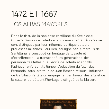
que l'origine familiale se trouve dans la grande et
influente communauté mozarabe, établie il y a des
1472 ET 1667
siècles dans cette ville.
Esteban Illán a été reconnu comme le chef visible et
LOS ALBAS MAYORES
original d'une vaste parenté, et certains de ses
descendants étaient d'importants fonctionnaires de
l'administration castillane, comme García Álvarez de
Dans le tissu de la noblesse castillane du XVe siècle,
Toledo, qui a adopté le nom de famille sous lequel la
Gutierre Gómez de Toledo et son neveu Fernán Álvarez se
famille sera connue en Castille depuis 1326.
sont distingués par leur influence politique et leurs
prouesses militaires. Leur lien, souligné par le marquis de
Santillana, a consolidé un héritage de loyauté et
d'excellence qui a transcendé les générations, des
personnalités telles que García de Toledo et son fils
Fadrique renforçant la lignée. L'éducation du futur duc
Fernando, sous la tutelle de Juan Boscán et sous l'influence
de Garcilaso, reflète un engagement en faveur des arts et de
la culture, perpétuant l'héritage distingué de la Maison.
EN SAVOIR PLUS
Gutierre Gómez de Toledo et son neveu Fernán Álvarez
de Toledo étaient des figures de premier plan de la