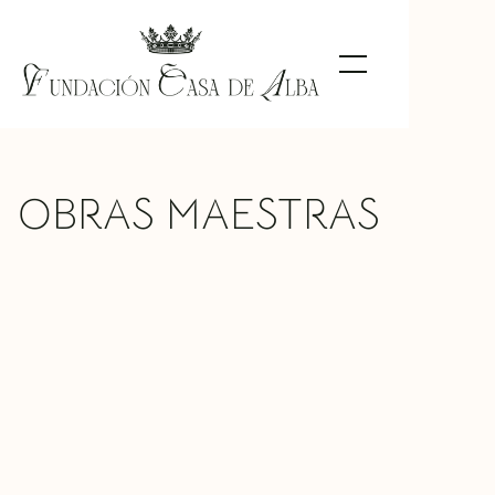
OBRAS MAESTRAS
Sagrada Familia
Lucas Jordán
TIPO DE
Pintura
OBRA
MATERIAL
Óleo sobre lienzo
UBICACIÓN
Palais Liria