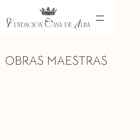
OBRAS MAESTRAS
Doña Mariana de Silva y Sarmiento,
duquesa de Huéscar
Antonio Rafael Mengs
TIPO DE
Pintura
OBRA
MATERIAL
Tabla