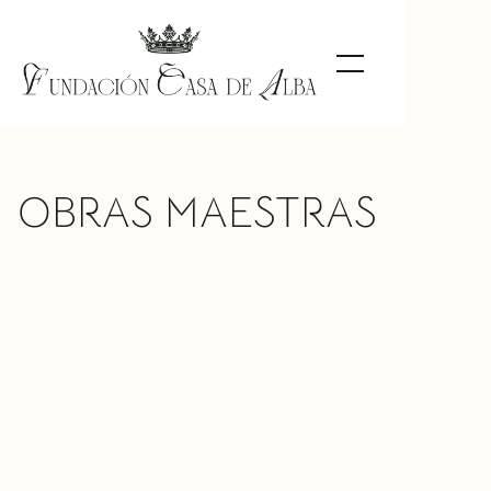
OBRAS MAESTRAS
Unknown Character
Jacopo Nigreti Palma 'The Elder'
TIPO DE
Painting
OBRA
MATERIAL
Wood
UBICACIÓN
Liria Palace