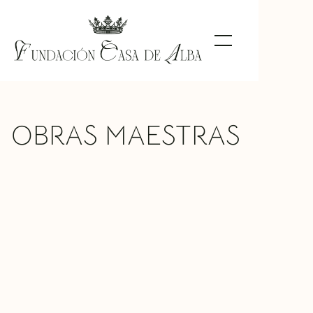
OBRAS MAESTRAS
The Coronation of Thorns
José de Ribera
TIPO DE OBRA
Painting
MATERIAL
Oil on canvas
UBICACIÓN
Las Dueñas Palace