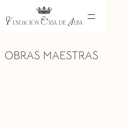
OBRAS MAESTRAS
Mercury and the Athenians
Willem de Pannemaker
TIPO DE OBRA
Decorative Arts
MATERIAL
Tapestry
UBICACIÓN
Las Dueñas Palace